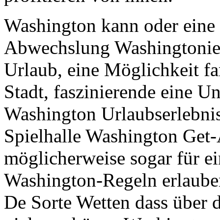
Washington kann oder eine 
Abwechslung Washingtonien
Urlaub, eine Möglichkeit fan
Stadt, faszinierende eine U
Washington Urlaubserlebnis
Spielhalle Washington Get
möglicherweise sogar für 
Washington-Regeln erlauben
De Sorte Wetten dass über d