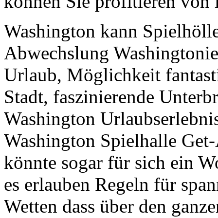
können Sie profitieren von 
Washington kann Spielhölle
Abwechslung Washingtonien
Urlaub, Möglichkeit fantasti
Stadt, faszinierende Unterb
Washington Urlaubserlebnis
Washington Spielhalle Get
könnte sogar für sich ein 
es erlauben Regeln für span
Wetten dass über den ganzen