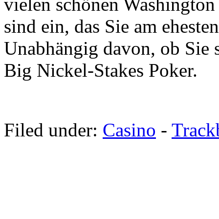
vielen schönen Washington 
sind ein, das Sie am eheste
Unabhängig davon, ob Sie si
Big Nickel-Stakes Poker.
Filed under:
Casino
-
Track