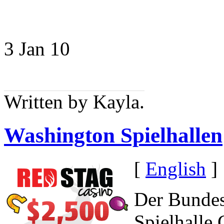
3 Jan
10
Written by Kayla.
Washington Spielhallen
[
English
]
Der Bundess
Spielhalle