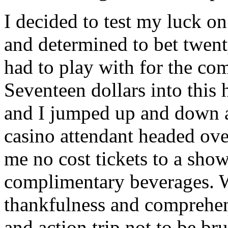
I decided to test my luck on
and determined to bet twenty
had to play with for the com
Seventeen dollars into this
and I jumped up and down 
casino attendant headed ov
me no cost tickets to a sho
complimentary beverages. W
thankfulness and comprehend
and action trip not to be br