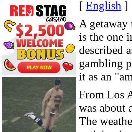
[
English
]
A getaway 
is the one 
described a
gambling pl
it as an "a
From Los An
was about 
The weathe