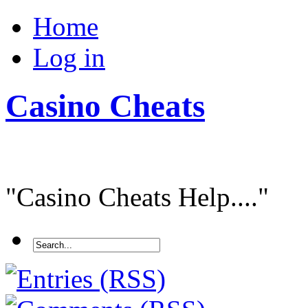
Home
Log in
Casino Cheats
"Casino Cheats Help...."