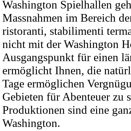
Washington Spielhallen geh
Massnahmen im Bereich der
ristoranti, stabilimenti ter
nicht mit der Washington Ho
Ausgangspunkt für einen l
ermöglicht Ihnen, die nat
Tage ermöglichen Vergnügun
Gebieten für Abenteuer zu s
Produktionen sind eine gan
Washington.