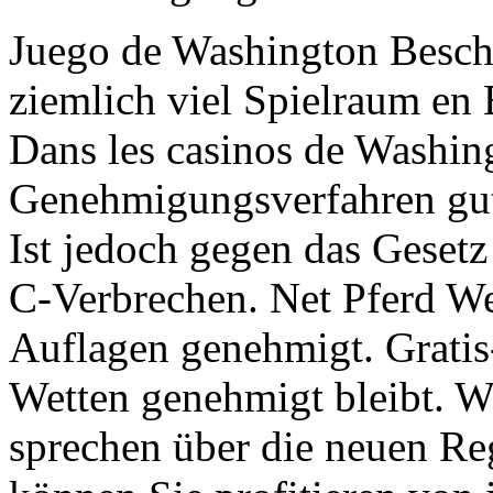
Juego de Washington Besch
ziemlich viel Spielraum en 
Dans les casinos de Washin
Genehmigungsverfahren gut
Ist jedoch gegen das Gesetz
C-Verbrechen. Net Pferd We
Auflagen genehmigt. Gratis-
Wetten genehmigt bleibt. W
sprechen über die neuen Reg