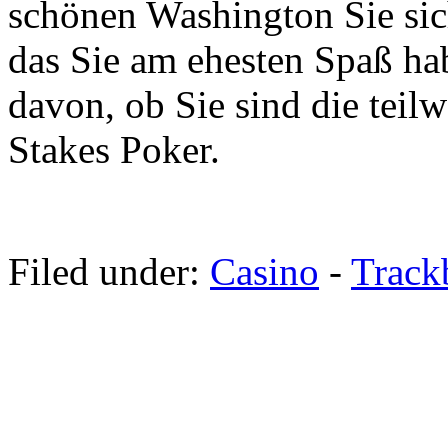
schönen Washington Sie sich
das Sie am ehesten Spaß h
davon, ob Sie sind die teilw
Stakes Poker.
Filed under:
Casino
-
Track