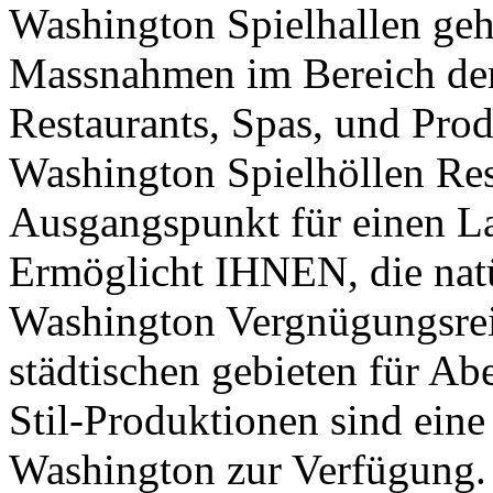
Washington Spielhallen geh
Massnahmen im Bereich der
Restaurants, Spas, und Pro
Washington Spielhöllen Reso
Ausgangspunkt für einen L
Ermöglicht IHNEN, die na
Washington Vergnügungsrei
städtischen gebieten für Ab
Stil-Produktionen sind ein
Washington zur Verfügung.