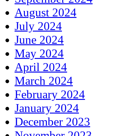
August 2024
July 2024
June 2024
May 2024
April 2024
March 2024
February 2024
January 2024
December 2023
November 2023