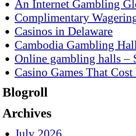
An Internet Gambling Gl
Complimentary Wagering
Casinos in Delaware
Cambodia Gambling Hal
Online gambling halls – 
Casino Games That Cost
Blogroll
Archives
July 2026