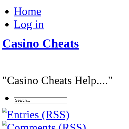
Home
Log in
Casino Cheats
"Casino Cheats Help...."