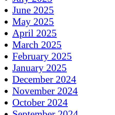
June 2025
May 2025
April 2025
March 2025
February 2025
January 2025
December 2024
November 2024
October 2024
September 2024