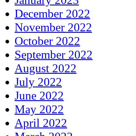
December 2022
November 2022
October 2022
September 2022
August 2022
July 2022
June 2022
May 2022
April 2022