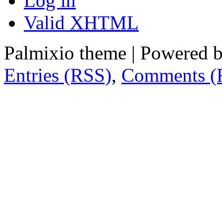
Log in
Valid
XHTML
Palmixio theme | Powered 
Entries (RSS)
,
Comments (