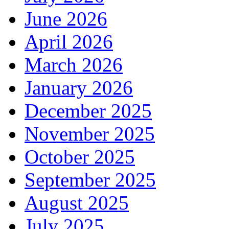
June 2026
April 2026
March 2026
January 2026
December 2025
November 2025
October 2025
September 2025
August 2025
July 2025