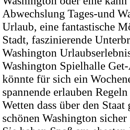
Washington oder eine kann 
Abwechslung Tages-und Was
Urlaub, eine fantastische Mö
Stadt, faszinierende Unterb
Washington Urlaubserlebnis
Washington Spielhalle Get
könnte für sich ein Wochen
spannende erlauben Regeln f
Wetten dass über den Staat 
schönen Washington sicher S