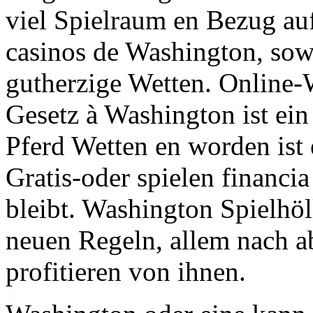
viel Spielraum en Bezug auf
casinos de Washington, so
gutherzige Wetten. Online-W
Gesetz à Washington ist ei
Pferd Wetten en worden ist
Gratis-oder spielen financi
bleibt. Washington Spielhöl
neuen Regeln, allem nach a
profitieren von ihnen.