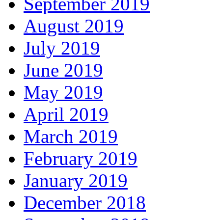
September 2019
August 2019
July 2019
June 2019
May 2019
April 2019
March 2019
February 2019
January 2019
December 2018