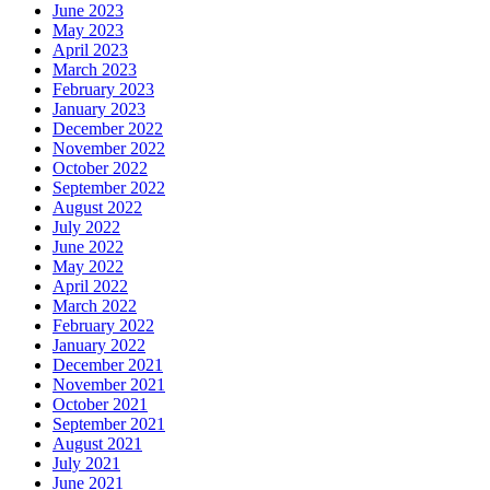
June 2023
May 2023
April 2023
March 2023
February 2023
January 2023
December 2022
November 2022
October 2022
September 2022
August 2022
July 2022
June 2022
May 2022
April 2022
March 2022
February 2022
January 2022
December 2021
November 2021
October 2021
September 2021
August 2021
July 2021
June 2021