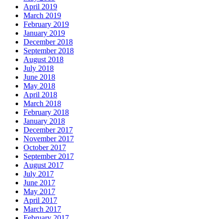
April 2019
March 2019
February 2019
January 2019
December 2018
September 2018
August 2018
July 2018
June 2018
May 2018
April 2018
March 2018
February 2018
January 2018
December 2017
November 2017
October 2017
September 2017
August 2017
July 2017
June 2017
May 2017
April 2017
March 2017
February 2017